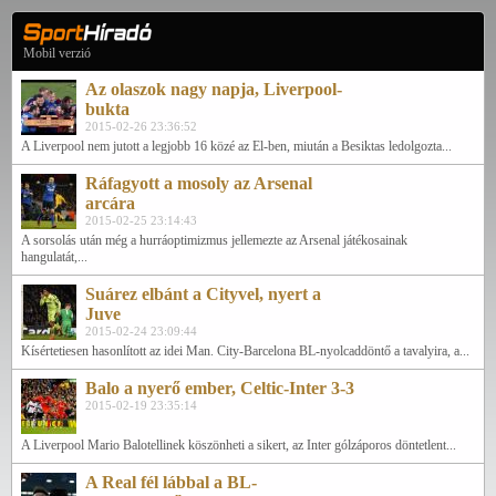
Mobil verzió
Az olaszok nagy napja, Liverpool-
bukta
2015-02-26 23:36:52
A Liverpool nem jutott a legjobb 16 közé az El-ben, miután a Besiktas ledolgozta...
Ráfagyott a mosoly az Arsenal
arcára
2015-02-25 23:14:43
A sorsolás után még a hurráoptimizmus jellemezte az Arsenal játékosainak
hangulatát,...
Suárez elbánt a Cityvel, nyert a
Juve
2015-02-24 23:09:44
Kísértetiesen hasonlított az idei Man. City-Barcelona BL-nyolcaddöntő a tavalyira, a...
Balo a nyerő ember, Celtic-Inter 3-3
2015-02-19 23:35:14
A Liverpool Mario Balotellinek köszönheti a sikert, az Inter gólzáporos döntetlent...
A Real fél lábbal a BL-